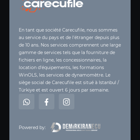
En tant que société Carecufile, nous sommes
au service du pays et de l'étranger depuis plus
de 10 ans. Nos services comprennent une large
gamme de services tels que la fourniture de
fichiers en ligne, les concessionnaires, la
location d'équipements, les formations
WinOLS, les services de dynamomètre. Le
siège social de Carecufile est situé à Istanbul /
Türkiye et est ouvert 6 jours par semaine.
Powered by: