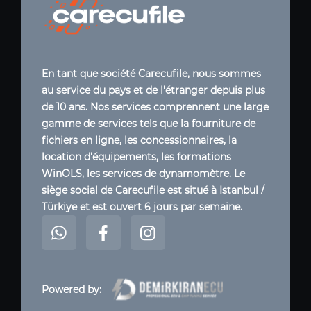
En tant que société Carecufile, nous sommes
au service du pays et de l'étranger depuis plus
de 10 ans. Nos services comprennent une large
gamme de services tels que la fourniture de
fichiers en ligne, les concessionnaires, la
location d'équipements, les formations
WinOLS, les services de dynamomètre. Le
siège social de Carecufile est situé à Istanbul /
Türkiye et est ouvert 6 jours par semaine.
Powered by: