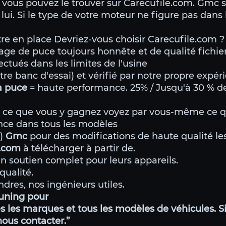
 vous pouvez le trouver sur Carecufile.com. Gmc 
lui. Si le type de votre moteur ne figure pas dans 
e en place Devriez-vous choisir Carecufile.com ?
ge de puce toujours honnête et de qualité fichie
ectués dans les limites de l'usine
tre banc d'essai) et vérifié par notre propre expér
a puce
= haute performance. 25% / Jusqu'à 30 % d
ce que vous y gagnez voyez par vous-même ce qu
ce dans tous les modèles
g)
Gmc
pour des modifications de haute qualité les
e.com
à télécharger à partir de.
n soutien complet pour leurs appareils.
qualité.
dres, nos ingénieurs utiles.
uning pour
 les marques et tous les modèles de véhicules. Si
 nous contacter.”