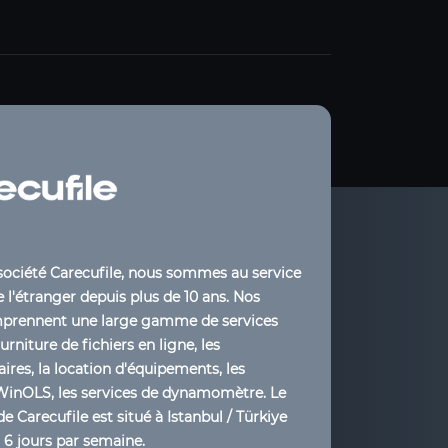
société Carecufile, nous sommes au service
 l'étranger depuis plus de 10 ans. Nos
mprennent une large gamme de services
ourniture de fichiers en ligne, les
ires, la location d'équipements, les
WinOLS, les services de dynamomètre. Le
de Carecufile est situé à Istanbul / Türkiye
t 6 jours par semaine.