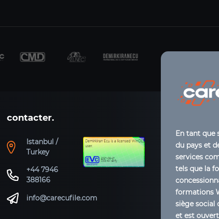
contacter.
En tant que 
Istanbul /
du pays et de
Turkey
services co
tels que la f
+44 7946
388166
concessionna
formations 
info@carecufile.com
siège social 
et est ouver