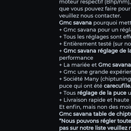
moteur respectif (Bhp/nm),
que vous pouvez faire pour 
veuillez nous contacter.
Gmc savana
pourquoi mettr
+ Gmc savana pour un régla
+ Tous les réglages sont eff
+ Entièrement testé (sur no
+
Gmc savana réglage de l
performance
+ La mariée et
Gmc savana
+ Gmc une grande expérien
+ Société Many (chiptunin
puce qui ont été
carecufil
+ Tous
réglage de la puce
u
+ Livraison rapide et haute 
Et enfin, mais non des moin
Gmc savana table de chipt
“Nous pouvons régler toutes
pas sur notre liste veuillez