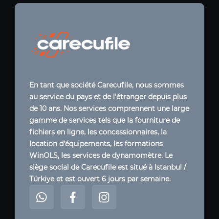
En tant que société Carecufile, nous sommes
au service du pays et de l'étranger depuis plus
de 10 ans. Nos services comprennent une large
gamme de services tels que la fourniture de
fichiers en ligne, les concessionnaires, la
location d'équipements, les formations
WinOLS, les services de dynamomètre. Le
siège social de Carecufile est situé à Istanbul /
Türkiye et est ouvert 6 jours par semaine.