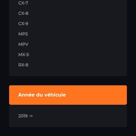
CX-7
CX-8
CX-9
MPS
MPV
MX-5
RX-8
Année du véhicule
2019 ->