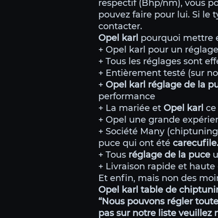
respectif (Bhp/nm), vous po
pouvez faire pour lui. Si le
contacter.
Opel karl
pourquoi mettre e
+ Opel karl pour un réglage
+ Tous les réglages sont eff
+ Entièrement testé (sur no
+
Opel karl réglage de la 
performance
+ La mariée et
Opel karl
ce 
+ Opel une grande expérie
+ Société Many (chiptunin
puce qui ont été
carecufil
+ Tous
réglage de la puce
u
+ Livraison rapide et haute 
Et enfin, mais non des moin
Opel karl table de chiptun
“Nous pouvons régler toutes
pas sur notre liste veuillez