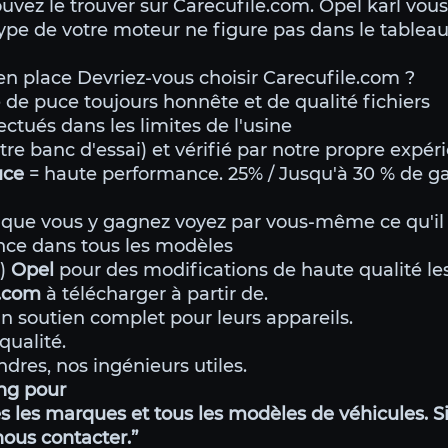
uvez le trouver sur Carecufile.com. Opel karl vou
 type de votre moteur ne figure pas dans le tableau
n place Devriez-vous choisir Carecufile.com ?
 de puce toujours honnête et de qualité fichiers
ectués dans les limites de l'usine
tre banc d'essai) et vérifié par notre propre expér
puce
= haute performance. 25% / Jusqu'à 30 % de ga
que vous y gagnez voyez par vous-même ce qu'il
nce dans tous les modèles
g)
Opel
pour des modifications de haute qualité les
e.com
à télécharger à partir de.
n soutien complet pour leurs appareils.
qualité.
dres, nos ingénieurs utiles.
ing pour
 les marques et tous les modèles de véhicules. Si
 nous contacter.”