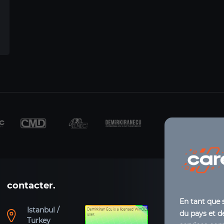
contacter.
En tant que 
Istanbul /
du pays et de
Turkey