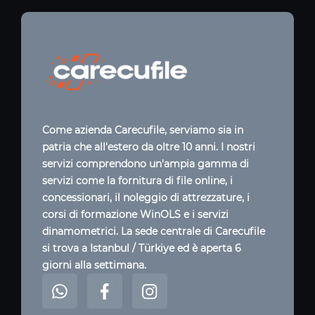
Come azienda Carecufile, serviamo sia in
patria che all'estero da oltre 10 anni. I nostri
servizi comprendono un'ampia gamma di
servizi come la fornitura di file online, i
concessionari, il noleggio di attrezzature, i
corsi di formazione WinOLS e i servizi
dinamometrici. La sede centrale di Carecufile
si trova a Istanbul / Türkiye ed è aperta 6
giorni alla settimana.