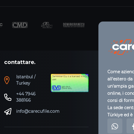
contattare.
Come azienda
Istanbul /
all'estero da
Turkey
un'ampia gam
online, i con
+44 7946
388166
corsi di for
La sede centr
info@carecufile.com
Türkiye ed è 