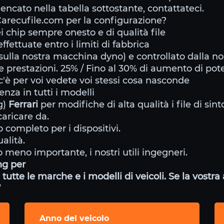
lencato nella tabella sottostante, contattateci.
arecufile.com per la configurazione?
ei chip sempre onesto e di qualità file
ffettuate entro i limiti di fabbrica
ulla nostra macchina dyno) e controllato dalla no
te prestazioni. 25% / Fino al 30% di aumento di pot
'è per voi vedete voi stessi cosa nasconde
nza in tutti i modelli
g)
Ferrari
per modifiche di alta qualità i file di sin
aricare da.
 completo per i dispositivi.
alità.
 meno importante, i nostri utili ingegneri.
ing per
tutte le marche e i modelli di veicoli. Se la vostr
”
Anno del veicolo