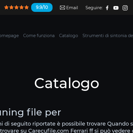
9.9/10
Email
Seguire:
omepage
Come funziona
Catalogo
Strumenti di sintonia de
Catalogo
uning file per
ni di seguito riportate è possibile trovare Quando s
trovare su Carecufile.com Ferrari ff si può vedere 