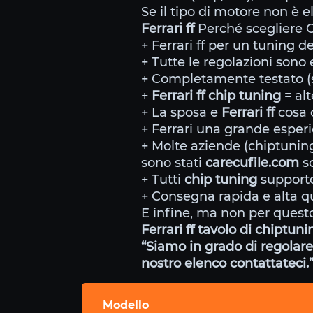
Se il tipo di motore non è e
Ferrari ff
Perché scegliere C
+ Ferrari ff per un tuning d
+ Tutte le regolazioni sono e
+ Completamente testato (s
+
Ferrari ff chip tuning
= al
+ La sposa e
Ferrari ff
cosa c
+ Ferrari una grande esperie
+ Molte aziende (chiptunin
sono stati
carecufile.com
sc
+ Tutti
chip tuning
supporto
+ Consegna rapida e alta qu
E infine, ma non per questo
Ferrari ff tavolo di chiptun
“Siamo in grado di regolare 
nostro elenco contattateci.
Modello