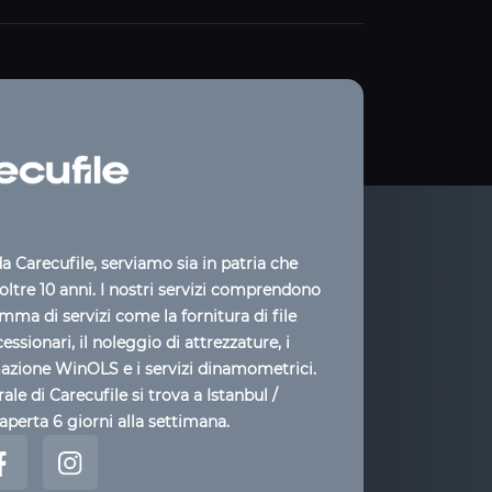
 Carecufile, serviamo sia in patria che
 oltre 10 anni. I nostri servizi comprendono
ma di servizi come la fornitura di file
cessionari, il noleggio di attrezzature, i
mazione WinOLS e i servizi dinamometrici.
ale di Carecufile si trova a Istanbul /
aperta 6 giorni alla settimana.