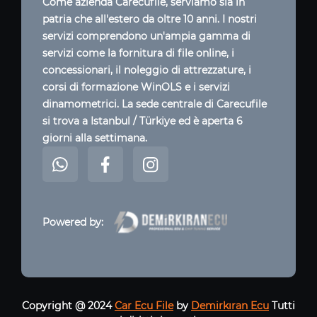
Come azienda Carecufile, serviamo sia in
patria che all'estero da oltre 10 anni. I nostri
servizi comprendono un'ampia gamma di
servizi come la fornitura di file online, i
concessionari, il noleggio di attrezzature, i
corsi di formazione WinOLS e i servizi
dinamometrici. La sede centrale di Carecufile
si trova a Istanbul / Türkiye ed è aperta 6
giorni alla settimana.
Powered by:
Copyright @ 2024
Car Ecu File
by
Demirkıran Ecu
Tutti