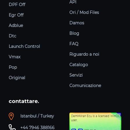
API
DPF Off
Ori / Mod Files
Egr Off
Damos
Adblue
Blog
Dtc
FAQ
Launch Control
Riguardo a noi
Vmax
Catalogo
Pop
Servizi
Original
Comunicazione
contattare.
Istanbul / Turkey
+44 7946 388166