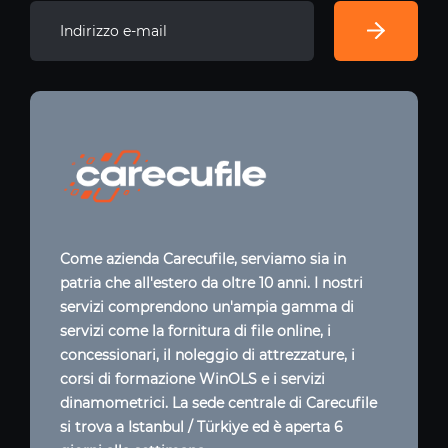
Come azienda Carecufile, serviamo sia in
patria che all'estero da oltre 10 anni. I nostri
servizi comprendono un'ampia gamma di
servizi come la fornitura di file online, i
concessionari, il noleggio di attrezzature, i
corsi di formazione WinOLS e i servizi
dinamometrici. La sede centrale di Carecufile
si trova a Istanbul / Türkiye ed è aperta 6