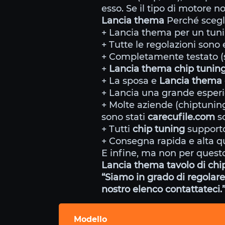
esso. Se il tipo di motore n
Lancia thema
Perché scegl
+ Lancia thema per un tunin
+ Tutte le regolazioni sono e
+ Completamente testato (s
+
Lancia thema chip tunin
+ La sposa e
Lancia thema
+ Lancia una grande esperie
+ Molte aziende (chiptunin
sono stati
carecufile.com
sc
+ Tutti
chip tuning
supporto
+ Consegna rapida e alta qu
E infine, ma non per questo
Lancia thema tavolo di chi
“Siamo in grado di regolare 
nostro elenco contattateci.
Modello