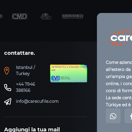
contattare.
Come azienda
Istanbul /
all'estero da
Turkey
un'ampia gam
online, i con
+44 7946
388166
corsi di for
La sede centr
info@carecufile.com
Türkiye ed è 
Aggiungi la tua mail