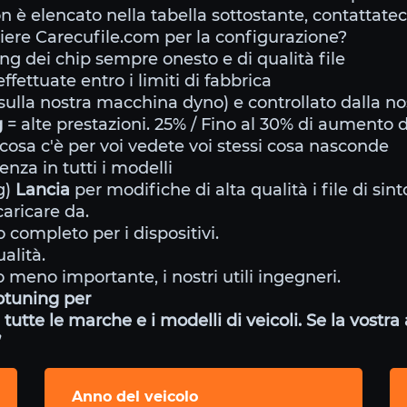
on è elencato nella tabella sottostante, contattatec
iere Carecufile.com per la configurazione?
g dei chip sempre onesto e di qualità file
ffettuate entro i limiti di fabbrica
ulla nostra macchina dyno) e controllato dalla no
g
= alte prestazioni. 25% / Fino al 30% di aumento 
cosa c'è per voi vedete voi stessi cosa nasconde
nza in tutti i modelli
g)
Lancia
per modifiche di alta qualità i file di sin
aricare da.
 completo per i dispositivi.
alità.
 meno importante, i nostri utili ingegneri.
ptuning per
tutte le marche e i modelli di veicoli. Se la vostr
”
Anno del veicolo