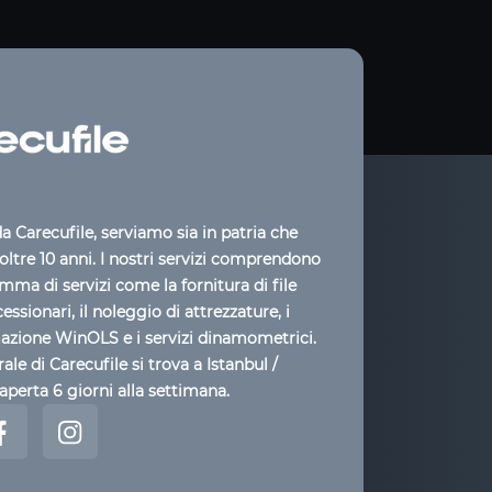
 Carecufile, serviamo sia in patria che
 oltre 10 anni. I nostri servizi comprendono
ma di servizi come la fornitura di file
cessionari, il noleggio di attrezzature, i
mazione WinOLS e i servizi dinamometrici.
ale di Carecufile si trova a Istanbul /
aperta 6 giorni alla settimana.