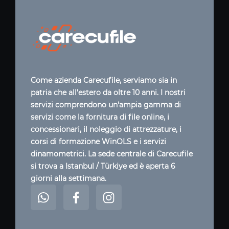
Come azienda Carecufile, serviamo sia in
patria che all'estero da oltre 10 anni. I nostri
servizi comprendono un'ampia gamma di
servizi come la fornitura di file online, i
concessionari, il noleggio di attrezzature, i
corsi di formazione WinOLS e i servizi
dinamometrici. La sede centrale di Carecufile
si trova a Istanbul / Türkiye ed è aperta 6
giorni alla settimana.