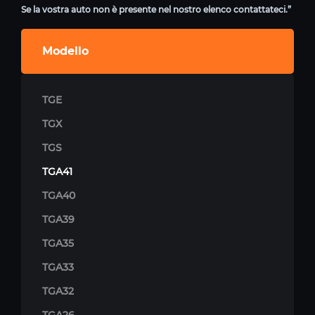
Se la vostra auto non è presente nel nostro elenco contattateci.”
Modello
TGE
TGX
TGS
TGA41
TGA40
TGA39
TGA35
TGA33
TGA32