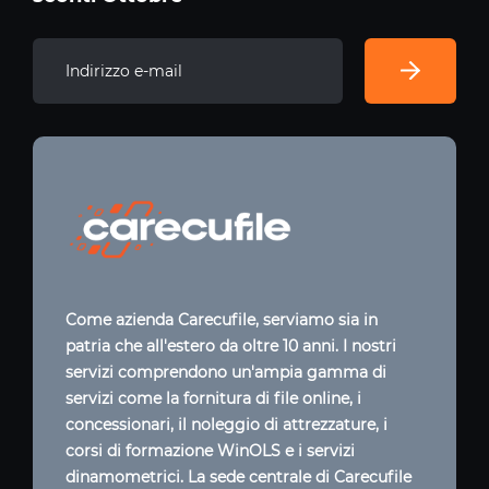
Come azienda Carecufile, serviamo sia in
patria che all'estero da oltre 10 anni. I nostri
servizi comprendono un'ampia gamma di
servizi come la fornitura di file online, i
concessionari, il noleggio di attrezzature, i
corsi di formazione WinOLS e i servizi
dinamometrici. La sede centrale di Carecufile