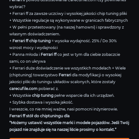
wybrać?
+ Ferrari ff za zawsze uczciwy i wysokiej jakości chip tuning pliki
+ Wszystkie regulacje są wykonywane w granicach fabrycznych
+ W pełni przetestowany (na naszej hamowni) i sprawdzony z
własnym doświadczeniem.
+
Ferrari ff chip tuning
= wysoka wydajność. 25% / Do 30%
wzrost mocy i wydajności
+ Panna młoda i
Ferrari ff
co jest w tym dla ciebie zobaczcie
sami, co on ukrywa
+ Ferrari duże doświadczenie we wszystkich modelach + Wiele
(chiptuning) towarzystwo
Ferrari
dla modyfikacji o wysokiej
jakości pliki do tuningu układów scalonych, które zostały
carecufile.com
pobierać z.
+ Wszystkie
chip tuning
pełne wsparcie dla ich urządzeń.
+ Szybka dostawa i wysoka jakość.
I wreszcie, co nie mniej ważne, nasi pomocni inżynierowie.
Ferrari ff stół do chiptuningu dla
“Możemy ustawić wszystkie marki i modele pojazdów. Jeśli Twój
pojazd nie znajduje się na naszej liście prosimy o kontakt.”