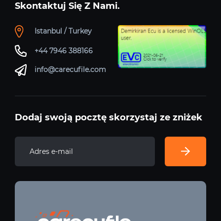
Skontaktuj Się Z Nami.
Istanbul / Turkey
+44 7946 388166
info@carecufile.com
Dodaj swoją pocztę skorzystaj ze zniżek