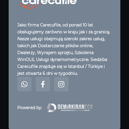
Jako firma Carecufile, od ponad 10 lat
obsługujemy zarówno w kraju jak i za granicą.
Nasze usługi obejmują szeroki zakres usług,
takich jak Dostarczanie plików online,
Dealerzy, Wynajem sprzętu, Szkolenia
WinOLS, Usługi dynamometryczne. Siedziba
Carecufile znajduje się w Istanbul / Türkiye i
jest otwarta 6 dni w tygodniu.
Powered by: