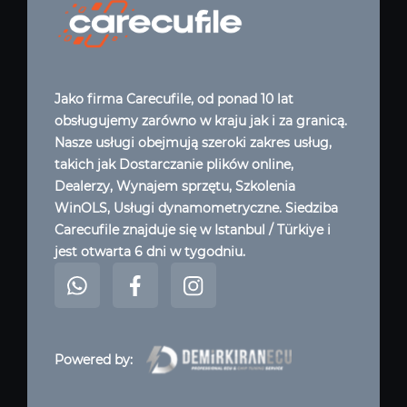
Jako firma Carecufile, od ponad 10 lat
obsługujemy zarówno w kraju jak i za granicą.
Nasze usługi obejmują szeroki zakres usług,
takich jak Dostarczanie plików online,
Dealerzy, Wynajem sprzętu, Szkolenia
WinOLS, Usługi dynamometryczne. Siedziba
Carecufile znajduje się w Istanbul / Türkiye i
jest otwarta 6 dni w tygodniu.
Powered by: