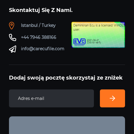
Skontaktuj Się Z Nami.
Istanbul / Turkey
+44 7946 388166
info@carecufile.com
Dodaj swoją pocztę skorzystaj ze zniżek