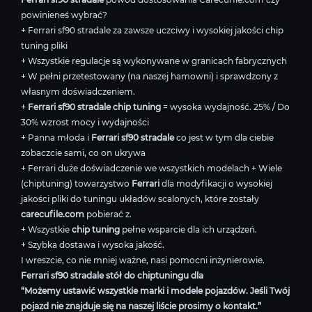
powinieneś wybrać?
+ Ferrari sf90 stradale za zawsze uczciwy i wysokiej jakości chip
tuning pliki
+ Wszystkie regulacje są wykonywane w granicach fabrycznych
+ W pełni przetestowany (na naszej hamowni) i sprawdzony z
własnym doświadczeniem.
+
Ferrari sf90 stradale chip tuning
= wysoka wydajność. 25% / Do
30% wzrost mocy i wydajności
+ Panna młoda i
Ferrari sf90 stradale
co jest w tym dla ciebie
zobaczcie sami, co on ukrywa
+ Ferrari duże doświadczenie we wszystkich modelach + Wiele
(chiptuning) towarzystwo
Ferrari
dla modyfikacji o wysokiej
jakości pliki do tuningu układów scalonych, które zostały
carecufile.com
pobierać z.
+ Wszystkie
chip tuning
pełne wsparcie dla ich urządzeń.
+ Szybka dostawa i wysoka jakość.
I wreszcie, co nie mniej ważne, nasi pomocni inżynierowie.
Ferrari sf90 stradale stół do chiptuningu dla
“Możemy ustawić wszystkie marki i modele pojazdów. Jeśli Twój
pojazd nie znajduje się na naszej liście prosimy o kontakt.”