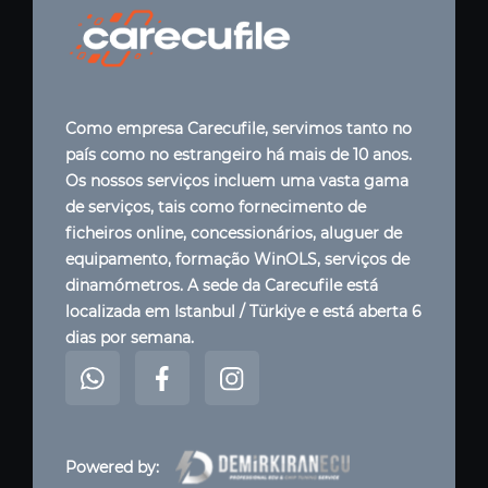
Como empresa Carecufile, servimos tanto no
país como no estrangeiro há mais de 10 anos.
Os nossos serviços incluem uma vasta gama
de serviços, tais como fornecimento de
ficheiros online, concessionários, aluguer de
equipamento, formação WinOLS, serviços de
dinamómetros. A sede da Carecufile está
localizada em Istanbul / Türkiye e está aberta 6
dias por semana.
Powered by: