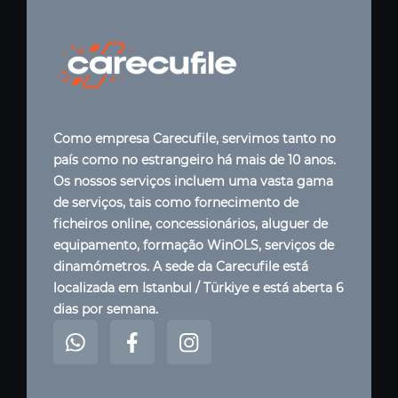
Como empresa Carecufile, servimos tanto no
país como no estrangeiro há mais de 10 anos.
Os nossos serviços incluem uma vasta gama
de serviços, tais como fornecimento de
ficheiros online, concessionários, aluguer de
equipamento, formação WinOLS, serviços de
dinamómetros. A sede da Carecufile está
localizada em Istanbul / Türkiye e está aberta 6
dias por semana.