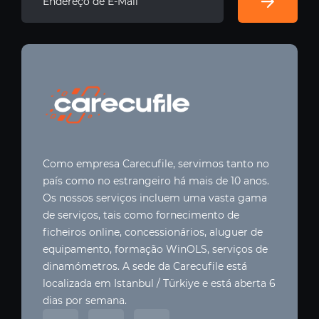
Como empresa Carecufile, servimos tanto no
país como no estrangeiro há mais de 10 anos.
Os nossos serviços incluem uma vasta gama
de serviços, tais como fornecimento de
ficheiros online, concessionários, aluguer de
equipamento, formação WinOLS, serviços de
dinamómetros. A sede da Carecufile está
localizada em Istanbul / Türkiye e está aberta 6
dias por semana.