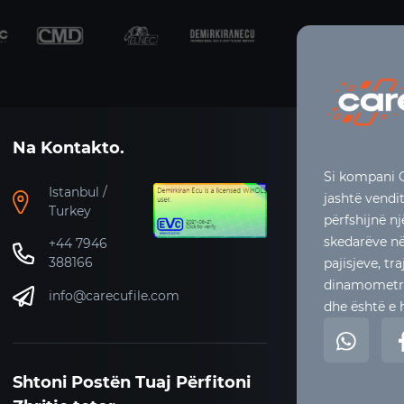
Na Kontakto.
Si kompani C
Istanbul /
jashtë vendi
Turkey
përfshijnë n
skedarëve në 
+44 7946
388166
pajisjeve, t
dinamometrit
info@carecufile.com
dhe është e h
Shtoni Postën Tuaj Përfitoni