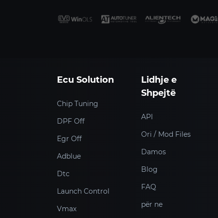
Ecu Solution
Lidhje e
Shpejtë
Chip Tuning
API
DPF Off
Ori / Mod Files
Egr Off
Damos
Adblue
Blog
Dtc
FAQ
Launch Control
për ne
Vmax