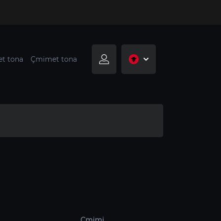
t tona
Çmimet tona
Çmimi