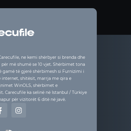
arecufile, ne kemi shërbyer si brenda dhe
t për më shumë se 10 vjet. Shërbimet tona
jë gamë të gjerë shërbimesh si Furnizimi i
internet, shitësit, marrja me qira e
rajnimet WinOLS, shërbimet e
. Carecufile ka selinë në Istanbul / Türkiye
apur për vizitorët 6 ditë në javë.