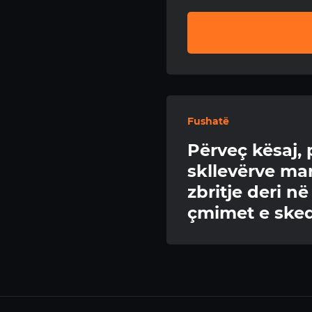
Fushatë
Përveç kësaj, p
skllevërve mar
zbritje deri n
çmimet e sked