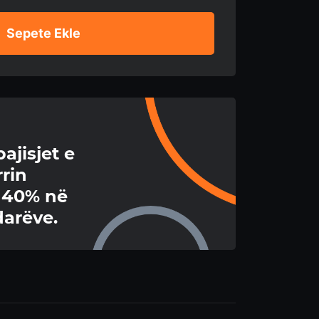
Sepete Ekle
ajisjet e
rin
ë 40% në
arëve.