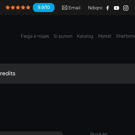
9.9/10
Email
Ndiqni:
Faqja e nisjes
Si punon
Katalog
Mjetet
Shërbime
redits
Produkt