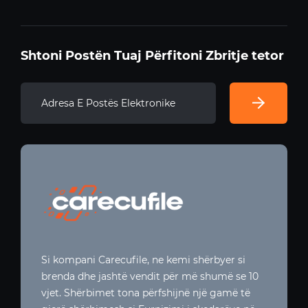
Shtoni Postën Tuaj Përfitoni Zbritje tetor
Si kompani Carecufile, ne kemi shërbyer si
brenda dhe jashtë vendit për më shumë se 10
vjet. Shërbimet tona përfshijnë një gamë të