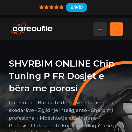
9.9/10
SHVRBIM ONLINE Chip
Tuning P FR Dosjet e
bëra me porosi
Carecufile - Baza e të dhënave e fuqishme e
skedarëve - Zgjidhje inteligjente - Shërbimi
profesional - Mbështetje e dobishme -
Plotësisht falas për të krijuar një llogari ose për