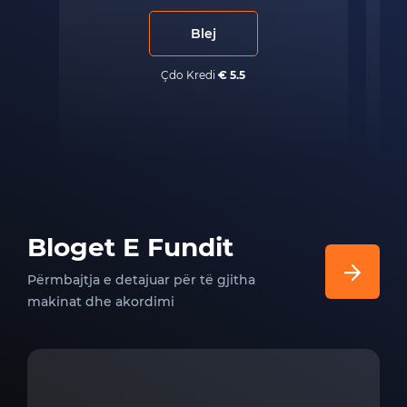
Blej
Çdo Kredi
€ 5.5
Bloget E Fundit
Përmbajtja e detajuar për të gjitha
makinat dhe akordimi