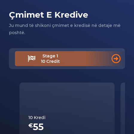
Çmimet E Kredive
Ju mund të shikoni çmimet e kredisë në detaje më
poshtë.
Stage 1
10 Credit
10 Kredi
50
55
€
€