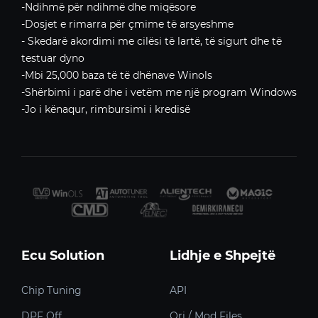
-Ndihmë për ndihmë dhe miqësore
-Dosjet e rimarra për çmime të arsyeshme
- Skedarë akordimi me cilësi të lartë, të sigurt dhe të
testuar dyno
-Mbi 25,000 baza të të dhënave Winols
-Shërbimi i parë dhe i vetëm me një program Windows
-Jo i kënaqur, rimbursimi i kredisë
Ecu Solution
Lidhje e Shpejtë
Chip Tuning
API
DPF Off
Ori / Mod Files