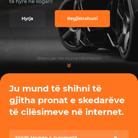
të hyrë në llogari!
Hyrja
Regjistrohuni
Shkoni për më shumë informacion
Ju mund të shihni të
gjitha pronat e skedarëve
të cilësimeve në internet.
Zgjidh Markën e Automjetit