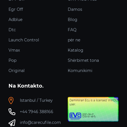
Egr Off
Damos
Adblue
Blog
Dtc
FAQ
Launch Control
për ne
Vmax
Katalog
Pop
Shërbimet tona
Original
Komunikimi
Na Kontakto.
Istanbul / Turkey
+44 7946 388166
info@carecufile.com