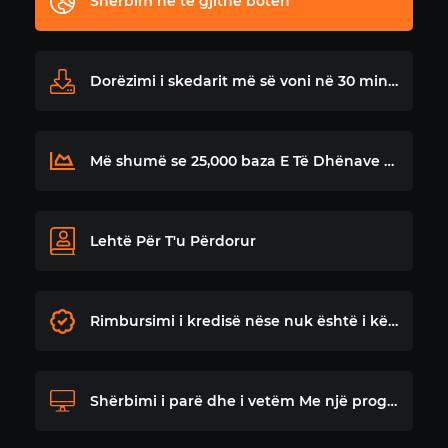
Shërbim në të gjithë botën
Dorëzimi i skedarit më së voni në 30 minuta
Më shumë se 25,000 baza E Të Dhënave Winols
Lehtë Për T'u Përdorur
Rimbursimi i kredisë nëse nuk është i kënaqur
Shërbimi i parë dhe i vetëm Me një program Windows