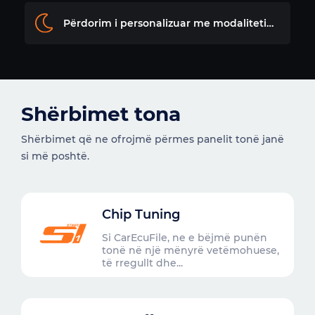
Përdorim i personalizuar me modalitetin ditë/natë
Shërbimet tona
Shërbimet që ne ofrojmë përmes panelit tonë janë
si më poshtë.
Chip Tuning
Si CarEcuFile, ne e bëjmë punën
tonë në një mënyrë vetëmohuese,
të rregullt dhe...