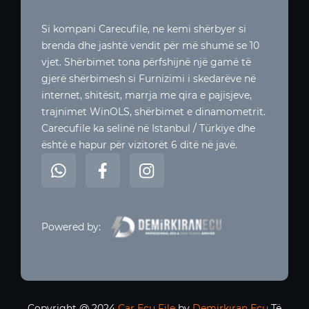
Si kompani Carecufile, ne kemi shërbyer si
brenda dhe jashtë vendit për më shumë se 10
vjet. Shërbimet tona përfshijnë një gamë të
gjerë shërbimesh si Furnizimi i skedarëve në
internet, shitësit, marrja me qira e pajisjeve,
trajnimet WinOLS, shërbimet e dinamometrit.
Carecufile ka selinë në Istanbul / Türkiye dhe
është e hapur për vizitorët 6 ditë në javë.
Powered by:
Copyright @ 2024
Car Ecu File
by
Demirkıran Ecu
Të