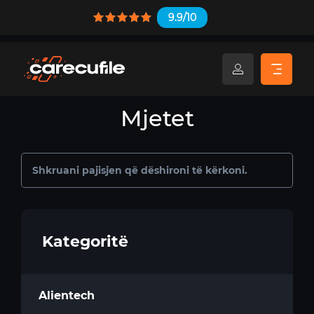
9.9/10
Mjetet
Kategoritë
Alientech