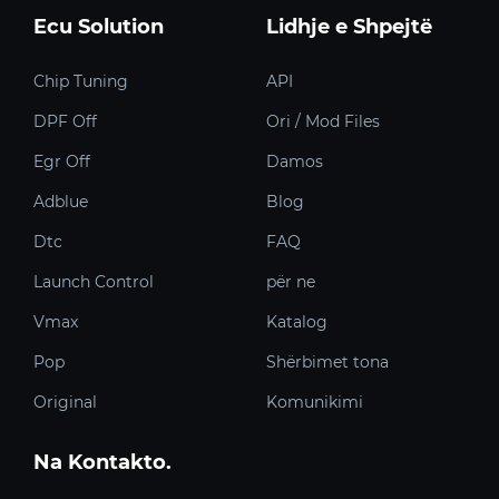
Ecu Solution
Lidhje e Shpejtë
Chip Tuning
API
DPF Off
Ori / Mod Files
Egr Off
Damos
Adblue
Blog
Dtc
FAQ
Launch Control
për ne
Vmax
Katalog
Pop
Shërbimet tona
Original
Komunikimi
Na Kontakto.