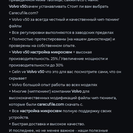
Volvo v50
зачем устанавливать Стоит ли вам выбрать
Carecufile.com?
+ Volvo v50 за всегда честный и качественный чип-тюнинг
файлы
+ Все регулировки выполняются в заводских пределах
+ Полностью протестированы (на нашем диностенде) и
проверены на собственном опыте.
+
Volvo v50 настройка микросхем
= высокая
производительность. 25% / Увеличение мощности и
производительности до 30%
+ Gelin ve
Volvo v50
что это для вас посмотрите сами, что он
скрывает
+ Volvo большой опыт работы во всех моделях
+ Многие (чиптюнинг) компании
Volvo
для
высококачественных модификаций файлы чип-тюнинга,
которые были
carecufile.com
скачать с.
+ Все
настройка микросхем
полную поддержку своих
устройств.
+ Быстрая доставка и высокое качество.
И последнее, но не менее важное - наши полезные