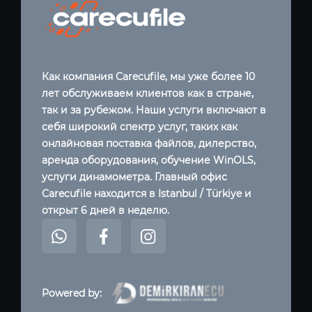
Как компания Carecufile, мы уже более 10
лет обслуживаем клиентов как в стране,
так и за рубежом. Наши услуги включают в
себя широкий спектр услуг, таких как
онлайновая поставка файлов, дилерство,
аренда оборудования, обучение WinOLS,
услуги динамометра. Главный офис
Carecufile находится в Istanbul / Türkiye и
открыт 6 дней в неделю.
Powered by: