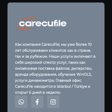
Как компания Carecufile, мы уже более 10
лет обслуживаем клиентов как в стране,
так и за рубежом. Наши услуги включают в
себя широкий спектр услуг, таких как
онлайновая поставка файлов, дилерство,
аренда оборудования, обучение WinOLS,
услуги динамометра. Главный офис
Carecufile находится в Istanbul / Türkiye и
открыт 6 дней в неделю.