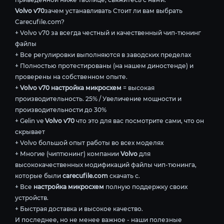
Volvo v70
зачем устанавливать Стоит ли вам выбрать
Carecufile.com?
+ Volvo v70 за всегда честный и качественный чип-тюнинг
файлы
+ Все регулировки выполняются в заводских пределах
+ Полностью протестированы (на нашем диностенде) и
проверены на собственном опыте.
+
Volvo v70 настройка микросхем
= высокая
производительность. 25% / Увеличение мощности и
производительности до 30%
+ Gelin ve
Volvo v70
что это для вас посмотрите сами, что он
скрывает
+ Volvo большой опыт работы во всех моделях
+ Многие (чиптюнинг) компании
Volvo
для
высококачественных модификаций файлы чип-тюнинга,
которые были
carecufile.com
скачать с.
+ Все
настройка микросхем
полную поддержку своих
устройств.
+ Быстрая доставка и высокое качество.
И последнее, но не менее важное - наши полезные