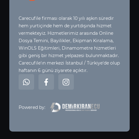
Carecufile firması olarak 10 yılı aşkın süredir
hem yurtiçinde hem de yurtdışında hizmet
vermekteyiz. Hizmetlerimiz arasında Online
Dosya Temini, Bayilikler, Ekipman Kiralama,
WinOLS Eğitimleri, Dinamometre hizmetleri
gibi geniş bir hizmet yelpazesi bulunmaktadır.
Carecufile'ın merkezi İstanbul / Türkiye'de olup
haftanın 6 günü ziyarete açıktır.
Powered by: