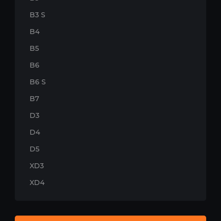
B3 S
B4
B5
B6
B6 S
B7
D3
D4
D5
XD3
XD4