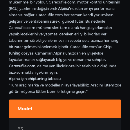
mükemmel bir yoldur. Carecufile.com, motor kontrol ünitesinin
(ECU) yazılımını değiştirerek
Alpina
’nuzdan en iyi performansı
almanızı sağlar. Carecufile.com her zaman kendi yazılımlarını
geliştirir ve veritabanını sürekli güncel tutar. Bu nedenle
Carecufile.com mühendisleri tam olarak hangi ayarlamaları
yapabileceklerini ve yapması gerekenleri iyi biliyorlar! veri
tabanımızın sürekli yenilenmesinin sebebi ise aracınıza herhangi
bir zarar gelmesini önlemek içindir. Carecufile.com’un
Chip
tuning
dosyası uzmanları Alpina’unuzdan en iyi şekilde
faydalanmanızı sağlayacak bilgiye ve donanıma sahiptir.
Carecufile.com
, daima yenilikçidir özel bir talebiniz olduğunda
bize sormaktan çekinmeyin.
Alpina için chiptuning tablosu
“Tüm araç marka ve modellerini ayarlayabiliriz. Aracını listemizde
görünmüyorsa lütfen bizimle iletişime geçin.”
Model
B3