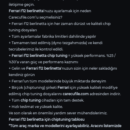
iletişime geçin.
Ferrari f12 berlinetta
’nuzu ayarlamak için neden
Carecufile.com’u seçmelisiniz?
+ Ferrari f12 berlinetta için her zaman dürüst ve kaliteli chip
tuning dosyaları
+ Tüm ayarlamalar fabrika limitleri dahilinde yapılır
+ Tamamen test edilmiş (dyno tezgahımızda) ve kendi
tecrübelerimiz ile kontrol edildi.
+
Ferrari f12 berlinetta chip tuning
= yüksek performans. %25 /
%30’a varan güç ve performans kaznımı
+ Gelin ve
Ferrari f12 berlinetta
’nuzun sizin için neler sakladığını
kendiniz görün
+ Ferrari’un tüm modellerinde büyük miktarda deneyim
+ Birçok (chiptuning) şirketi
Ferrari
için yüksek kaliteli modifiye
edilmiş chip tuning dosyalarını
carecufile.com
adresinden indirir.
+ Tüm
chip tuning
cihazları için tam destek.
+ Hızlı teslimat ve yüksek kalite.
Ve son olarak en önemlisi yardım sever mühendislerimiz.
Ferrari f12 berlinetta için chiptuning tablosu
“Tüm araç marka ve modellerini ayarlayabiliriz. Aracını listemizde