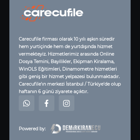
Carecufile firması olarak 10 yılı aşkın süredir
hem yurtiçinde hem de yurtdışında hizmet
vermekteyiz. Hizmetlerimiz arasında Online
Dosya Temini, Bayilikler, Ekipman Kiralama,
WinOLS Eğitimleri, Dinamometre hizmetleri
gibi geniş bir hizmet yelpazesi bulunmaktadır.
Carecufile'ın merkezi İstanbul / Türkiye'de olup
haftanın 6 günü ziyarete açıktır.
Powered by: