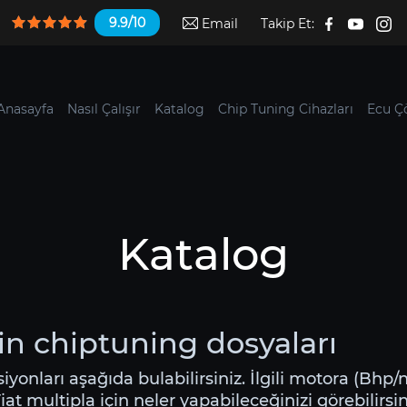
9.9/10
Email
Takip Et:
Anasayfa
Nasıl Çalışır
Katalog
Chip Tuning Cihazları
Ecu Ç
Katalog
çin chiptuning dosyaları
rsiyonları aşağıda bulabilirsiniz. İlgili motora (Bhp
t multipla için neler yapabileceğinizi görebilirsin