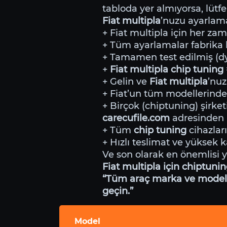
tabloda yer almıyorsa, lütfe
Fiat multipla
’nuzu ayarlama
+ Fiat multipla için her zam
+ Tüm ayarlamalar fabrika li
+ Tamamen test edilmiş (dyn
+
Fiat multipla chip tuning
+ Gelin ve
Fiat multipla
’nuz
+ Fiat’un tüm modellerind
+ Birçok (chiptuning) şirket
carecufile.com
adresinden i
+ Tüm
chip tuning
cihazları
+ Hızlı teslimat ve yüksek ka
Ve son olarak en önemlisi 
Fiat multipla için chiptuni
“Tüm araç marka ve modeller
geçin.”
Model