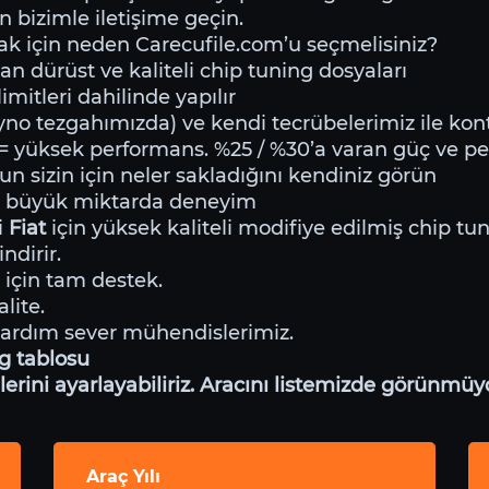
n bizimle iletişime geçin.
k için neden Carecufile.com’u seçmelisiniz?
an dürüst ve kaliteli chip tuning dosyaları
mitleri dahilinde yapılır
o tezgahımızda) ve kendi tecrübelerimiz ile kontr
= yüksek performans. %25 / %30’a varan güç ve p
un sizin için neler sakladığını kendiniz görün
e büyük miktarda deneyim
i
Fiat
için yüksek kaliteli modifiye edilmiş chip tu
ndirir.
 için tam destek.
lite.
yardım sever mühendislerimiz.
ng tablosu
ini ayarlayabiliriz. Aracını listemizde görünmüyo
Araç Yılı