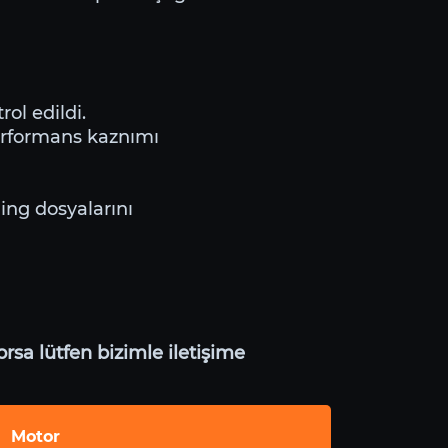
ol edildi.
erformans kaznımı
ning dosyalarını
rsa lütfen bizimle iletişime
Motor