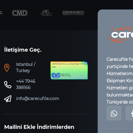
İletişime Geç.
Carecufile fi
Istanbul /
yurtiçinde h
Turkey
Hizmetlerimi
Ekipman Kir
+44 7946
388166
hizmetleri gi
bulunmaktadı
info@carecufile.com
Türkiye'de ol
Mailini Ekle İndirimlerden