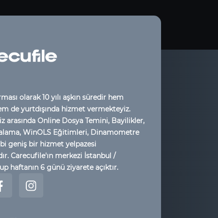
rması olarak 10 yılı aşkın süredir hem
em de yurtdışında hizmet vermekteyiz.
z arasında Online Dosya Temini, Bayilikler,
alama, WinOLS Eğitimleri, Dinamometre
bi geniş bir hizmet yelpazesi
r. Carecufile'ın merkezi İstanbul /
up haftanın 6 günü ziyarete açıktır.