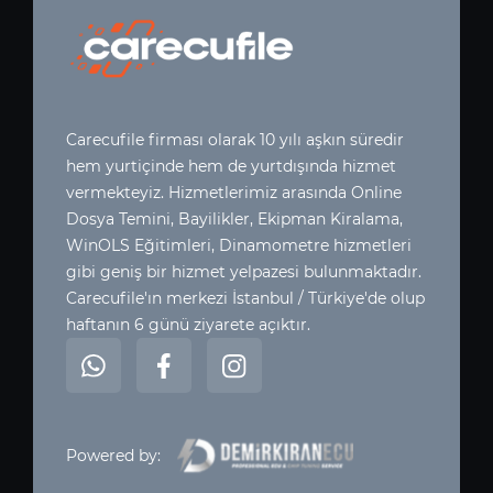
Carecufile firması olarak 10 yılı aşkın süredir
hem yurtiçinde hem de yurtdışında hizmet
vermekteyiz. Hizmetlerimiz arasında Online
Dosya Temini, Bayilikler, Ekipman Kiralama,
WinOLS Eğitimleri, Dinamometre hizmetleri
gibi geniş bir hizmet yelpazesi bulunmaktadır.
Carecufile'ın merkezi İstanbul / Türkiye'de olup
haftanın 6 günü ziyarete açıktır.
Powered by: