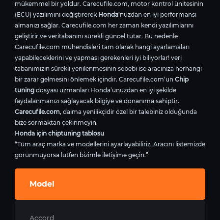
mükemmel bir yoldur. Carecufile.com, motor kontrol ünitesinin
(ECU) yazılımını değiştirerek
Honda
’nuzdan en iyi performansı
almanızı sağlar. Carecufile.com her zaman kendi yazılımlarını
geliştirir ve veritabanını sürekli güncel tutar. Bu nedenle
Carecufile.com mühendisleri tam olarak hangi ayarlamaları
yapabileceklerini ve yapması gerekenleri iyi biliyorlar! veri
tabanımızın sürekli yenilenmesinin sebebi ise aracınıza herhangi
bir zarar gelmesini önlemek içindir. Carecufile.com’un
Chip
tuning
dosyası uzmanları Honda’unuzdan en iyi şekilde
faydalanmanızı sağlayacak bilgiye ve donanıma sahiptir.
Carecufile.com
, daima yenilikçidir özel bir talebiniz olduğunda
bize sormaktan çekinmeyin.
Honda için chiptuning tablosu
“Tüm araç marka ve modellerini ayarlayabiliriz. Aracını listemizde
görünmüyorsa lütfen bizimle iletişime geçin.”
Model
Accord