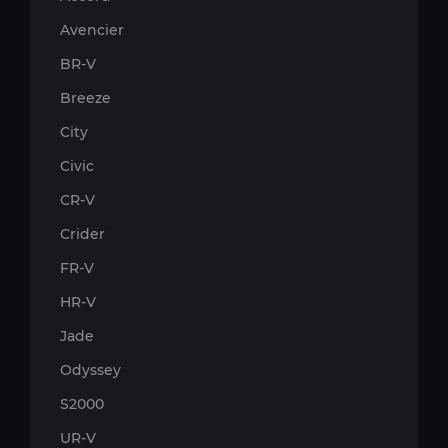
Avencier
BR-V
Breeze
City
Civic
CR-V
Crider
FR-V
HR-V
Jade
Odyssey
S2000
UR-V