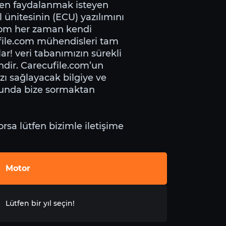
ten faydalanmak isteyen
 ünitesinin (ECU) yazılımını
.com her zaman kendi
cufile.com mühendisleri tam
ar! veri tabanımızın sürekli
ndir. Carecufile.com’un
ı sağlayacak bilgiye ve
duğunda bize sormaktan
rsa lütfen bizimle iletişime
Motor
Lütfen bir yıl seçin!