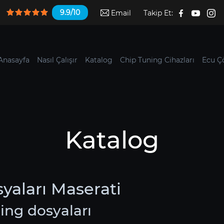
9.9/10
Email
Takip Et:
Anasayfa
Nasıl Çalışır
Katalog
Chip Tuning Cihazları
Ecu Ç
Katalog
yaları Maserati
ing dosyaları