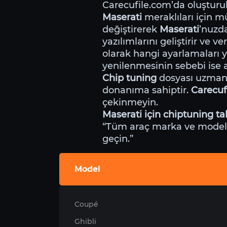
Carecufile.com’da oluştur
Maserati
meraklıları için m
değiştirerek
Maserati
’nuzd
yazılımlarını geliştirir ve
olarak hangi ayarlamaları ya
yenilenmesinin sebebi ise a
Chip tuning
dosyası uzmanl
donanıma sahiptir.
Carecuf
çekinmeyin.
Maserati için chiptuning ta
“Tüm araç marka ve modeller
geçin.”
Model
Coupé
Ghibli