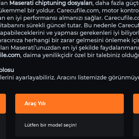
ulan
Maserati chiptuning dosyaları
, daha fazla güç
ükemmel bir yoldur. Carecufile.com, motor kontrol
an en iyi performansı almanızı sağlar. Carecufile
 veritabanını sürekli güncel tutar. Bu nedenle Care
pabileceklerini ve yapması gerekenleri iyi biliyorl
racınıza herhangi bir zarar gelmesini önlemek içi
arı Maserati’unuzdan en iyi şekilde faydalanmanız
ile.com
, daima yenilikçidir özel bir talebiniz ol
blosu
ini ayarlayabiliriz. Aracını listemizde görünmüyo
Araç Yılı
Lütfen bir model seçin!