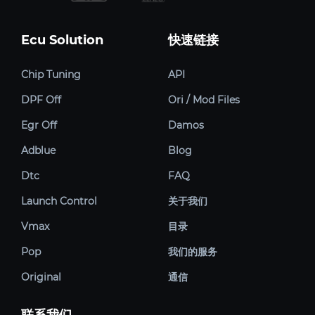
Ecu Solution
快速链接
Chip Tuning
API
DPF Off
Ori / Mod Files
Egr Off
Damos
Adblue
Blog
Dtc
FAQ
Launch Control
关于我们
Vmax
目录
Pop
我们的服务
Original
通信
联系我们.