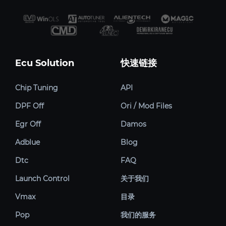
Ecu Solution
快速链接
Chip Tuning
API
DPF Off
Ori / Mod Files
Egr Off
Damos
Adblue
Blog
Dtc
FAQ
Launch Control
关于我们
Vmax
目录
Pop
我们的服务