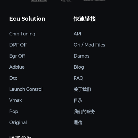
Ecu Solution
快速链接
Chip Tuning
API
DPF Off
Ori / Mod Files
Egr Off
Damos
Adblue
Blog
Dtc
FAQ
Launch Control
关于我们
Vmax
目录
Pop
我们的服务
Original
通信