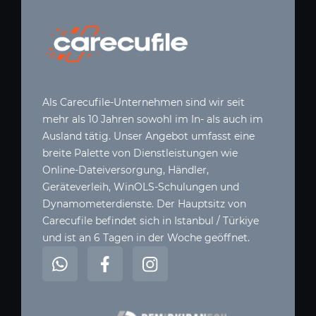
Als Carecufile-Unternehmen sind wir seit
mehr als 10 Jahren sowohl im In- als auch im
Ausland tätig. Unser Angebot umfasst eine
breite Palette von Dienstleistungen wie
Online-Dateiversorgung, Händler,
Geräteverleih, WinOLS-Schulungen und
Dynamometerdienste. Der Hauptsitz von
Carecufile befindet sich in Istanbul / Türkiye
und ist an 6 Tagen in der Woche geöffnet.