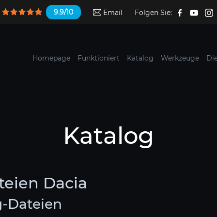
9.9/10
Email
Folgen Sie:
Homepage
Funktioniert
Katalog
Werkzeuge
Di
Katalog
teien Dacia
g-Dateien