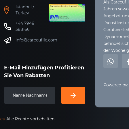
Als Carecufi
Istanbul /
Jahren sowoh
Turkey
Angebot umfa
Dienstleistu
+44 7946
388166
Geräteverle
Dynamometer
info@carecufile.com
befindet sich
der Woche g
E-Mail Hinzufügen Profitieren
Sie Von Rabatten
Powered by:
Ecu
Alle Rechte vorbehalten.