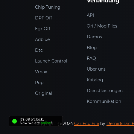
Verbindung
Chip Tuning
API
DPF Off
Ori / Mod Files
Egr Off
Damos
Adblue
Blog
Dtc
FAQ
Launch Control
Über uns
Vmax
Katalog
Pop
Dienstleistungen
Original
Kommunikation
It's 09 o'clock.
Now we are
online
!
Copyright @ 2024
Car Ecu File
by
Demirkıran 