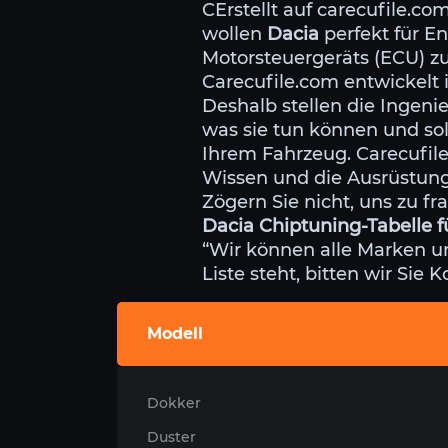
CErstellt auf carecufile.co
wollen
Dacia
perfekt für En
Motorsteuergeräts (ECU) z
Carecufile.com entwickelt 
Deshalb stellen die Ingeni
was sie tun können und so
Ihrem Fahrzeug. Carecufi
Wissen und die Ausrüstung,
Zögern Sie nicht, uns zu f
Dacia Chiptuning-Tabelle f
“Wir können alle Marken u
Liste steht, bitten wir Sie 
Modell
Dokker
Duster