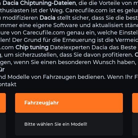
m
Dacia Chiptuning-Dateien
, die die Vorteile von
thusiasten ist der Weg. Carecufile.com ist es gel
u modifizieren
Dacia
stellt sicher, dass Sie die bes
immer eine eigene Software und aktualisiert stän
eure von Carecufile.com genau ein, welche Einste
llen! Der Grund für die Erneuerung ist die Verme
le.com
Chip tuning
Dateiexperten Dacia das Beste 
 um sicherzustellen, dass Sie davon profitieren.
C
ragen, wenn Sie einen besonderen Wunsch haben, de
ür
nd Modelle von Fahrzeugen bedienen. Wenn Ihr F
Kontakt
Fahrzeugjahr
Bitte wählen Sie ein Modell!