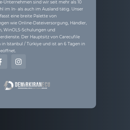
le-Unternehmen sind wir seit mehr als 10
l im In- als auch im Ausland tätig. Unser
sst eine breite Palette von
ngen wie Online-Dateiversorgung, Händler,
ih, WinOLS-Schulungen und
dienste. Der Hauptsitz von Carecufile
 in Istanbul / Türkiye und ist an 6 Tagen in
eöffnet.