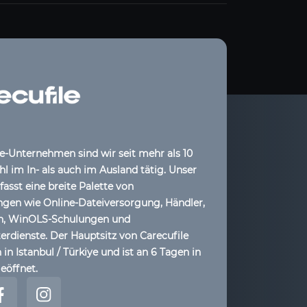
le-Unternehmen sind wir seit mehr als 10
l im In- als auch im Ausland tätig. Unser
sst eine breite Palette von
ngen wie Online-Dateiversorgung, Händler,
ih, WinOLS-Schulungen und
dienste. Der Hauptsitz von Carecufile
 in Istanbul / Türkiye und ist an 6 Tagen in
eöffnet.