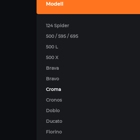
Modell
124 Spider
500 / 595 / 695
500 L
500 X
Brava
Bravo
Croma
Cronos
Doblo
Ducato
Fiorino