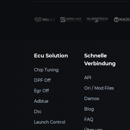
Ecu Solution
Schnelle
Verbindung
Chip Tuning
API
DPF Off
Ori / Mod Files
Egr Off
Damos
Adblue
Blog
Dtc
FAQ
Launch Control
Über uns