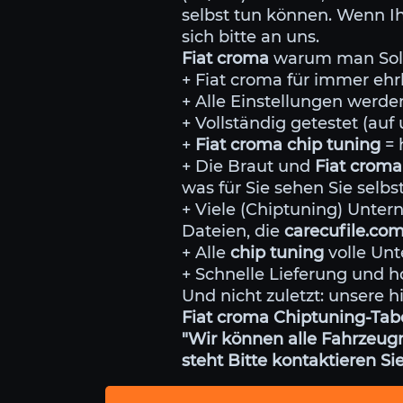
selbst tun können. Wenn Ih
sich bitte an uns.
Fiat croma
warum man Soll
+ Fiat croma für immer eh
+ Alle Einstellungen wer
+ Vollständig getestet (au
+
Fiat croma chip tuning
= 
+ Die Braut und
Fiat croma
was für Sie sehen Sie selb
+ Viele (Chiptuning) Unt
Dateien, die
carecufile.co
+ Alle
chip tuning
volle Unt
+ Schnelle Lieferung und h
Und nicht zuletzt: unsere h
Fiat croma Chiptuning-Tabe
"Wir können alle Fahrzeugm
steht Bitte kontaktieren Sie