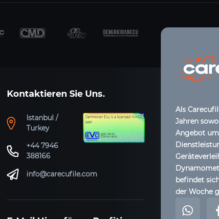
Kontaktieren Sie Uns.
Als Carecufi
Istanbul /
Jahren sowoh
Turkey
Angebot umfa
Dienstleistu
+44 7946
388166
Geräteverle
Dynamometer
info@carecufile.com
befindet sich
der Woche g