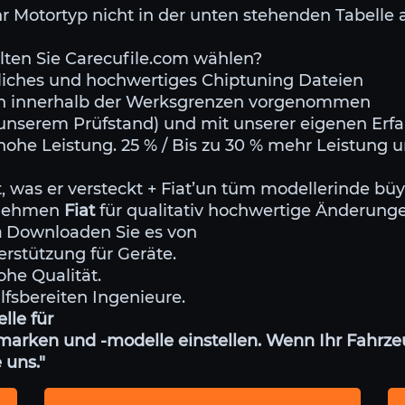
r Motortyp nicht in der unten stehenden Tabelle a
ten Sie Carecufile.com wählen?
rliches und hochwertiges Chiptuning Dateien
den innerhalb der Werksgrenzen vorgenommen
f unserem Prüfstand) und mit unserer eigenen Erf
hohe Leistung. 25 % / Bis zu 30 % mehr Leistung
st, was er versteckt + Fiat’un tüm modellerinde 
ernehmen
Fiat
für qualitativ hochwertige Änderung
m
Downloaden Sie es von
erstützung für Geräte.
ohe Qualität.
ilfsbereiten Ingenieure.
lle für
arken und -modelle einstellen. Wenn Ihr Fahrzeu
 uns."