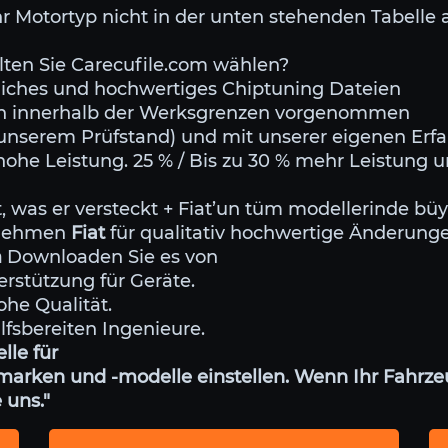
r Motortyp nicht in der unten stehenden Tabelle a
en Sie Carecufile.com wählen?
rliches und hochwertiges Chiptuning Dateien
den innerhalb der Werksgrenzen vorgenommen
f unserem Prüfstand) und mit unserer eigenen Erf
hohe Leistung. 25 % / Bis zu 30 % mehr Leistung
st, was er versteckt + Fiat’un tüm modellerinde 
ernehmen
Fiat
für qualitativ hochwertige Änderung
m
Downloaden Sie es von
erstützung für Geräte.
ohe Qualität.
ilfsbereiten Ingenieure.
lle für
arken und -modelle einstellen. Wenn Ihr Fahrzeu
 uns."