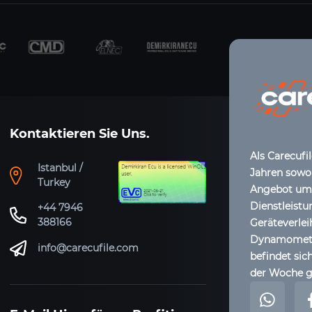
Kontaktieren Sie Uns.
Als Carecufi
Istanbul /
Jahren sowoh
Turkey
Angebot umfa
Dienstleistu
+44 7946
388166
Geräteverle
Dynamometer
info@carecufile.com
befindet sich
der Woche g