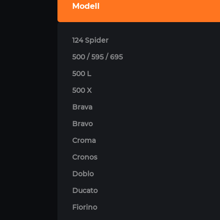
Modell
124 Spider
500 / 595 / 695
500 L
500 X
Brava
Bravo
Croma
Cronos
Doblo
Ducato
Fiorino