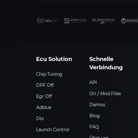
Ecu Solution
Schnelle
Verbindung
Chip Tuning
API
DPF Off
Ori / Mod Files
Egr Off
Damos
Adblue
Blog
Dtc
FAQ
Launch Control
Über uns