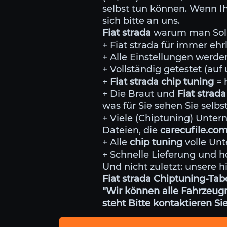
selbst tun können. Wenn Ih
sich bitte an uns.
Fiat strada
warum man Sollt
+ Fiat strada für immer eh
+ Alle Einstellungen wer
+ Vollständig getestet (au
+
Fiat strada chip tuning
= 
+ Die Braut und
Fiat strada
was für Sie sehen Sie selb
+ Viele (Chiptuning) Unt
Dateien, die
carecufile.co
+ Alle
chip tuning
volle Unt
+ Schnelle Lieferung und h
Und nicht zuletzt: unsere h
Fiat strada Chiptuning-Tabe
"Wir können alle Fahrzeugm
steht Bitte kontaktieren Sie