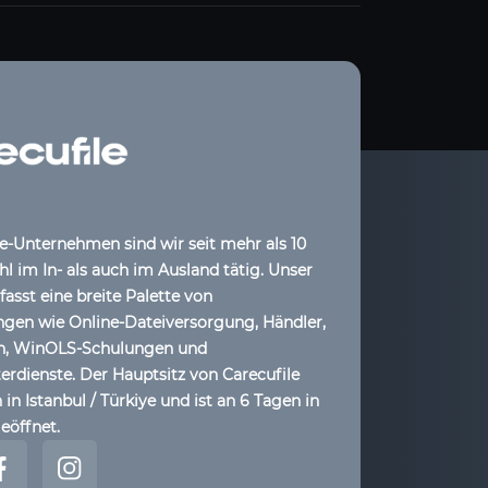
le-Unternehmen sind wir seit mehr als 10
l im In- als auch im Ausland tätig. Unser
sst eine breite Palette von
ngen wie Online-Dateiversorgung, Händler,
ih, WinOLS-Schulungen und
dienste. Der Hauptsitz von Carecufile
 in Istanbul / Türkiye und ist an 6 Tagen in
eöffnet.