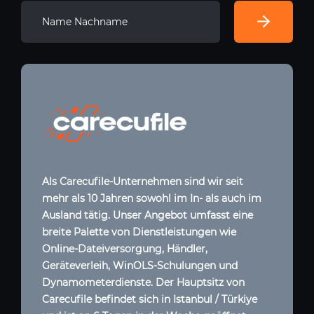
Als Carecufile-Unternehmen sind wir seit
mehr als 10 Jahren sowohl im In- als auch im
Ausland tätig. Unser Angebot umfasst eine
breite Palette von Dienstleistungen wie
Online-Dateiversorgung, Händler,
Geräteverleih, WinOLS-Schulungen und
Dynamometerdienste. Der Hauptsitz von
Carecufile befindet sich in Istanbul / Türkiye