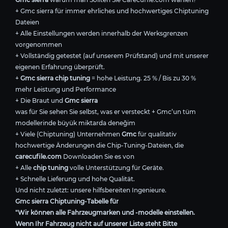
+ Gmc sierra für immer ehrliches und hochwertiges Chiptuning
Dateien
+ Alle Einstellungen werden innerhalb der Werksgrenzen
vorgenommen
+ Vollständig getestet (auf unserem Prüfstand) und mit unserer
eigenen Erfahrung überprüft.
+
Gmc sierra chip tuning
= hohe Leistung. 25 % / Bis zu 30 %
mehr Leistung und Performance
+ Die Braut und
Gmc sierra
was für Sie sehen Sie selbst, was er versteckt + Gmc’un tüm
modellerinde büyük miktarda deneğim
+ Viele (Chiptuning) Unternehmen
Gmc
für qualitativ
hochwertige Änderungen die Chip-Tuning-Dateien, die
carecufile.com
Downloaden Sie es von
+ Alle
chip tuning
volle Unterstützung für Geräte.
+ Schnelle Lieferung und hohe Qualität.
Und nicht zuletzt: unsere hilfsbereiten Ingenieure.
Gmc sierra Chiptuning-Tabelle für
"Wir können alle Fahrzeugmarken und -modelle einstellen.
Wenn Ihr Fahrzeug nicht auf unserer Liste steht Bitte