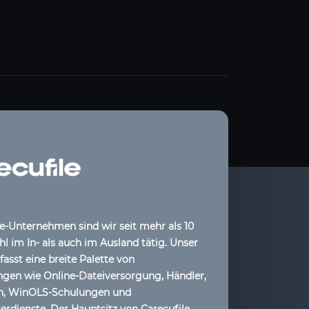
le-Unternehmen sind wir seit mehr als 10
l im In- als auch im Ausland tätig. Unser
sst eine breite Palette von
ngen wie Online-Dateiversorgung, Händler,
ih, WinOLS-Schulungen und
dienste. Der Hauptsitz von Carecufile