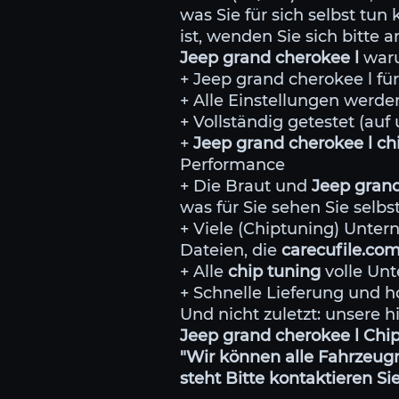
was Sie für sich selbst tu
ist, wenden Sie sich bitte a
Jeep grand cherokee l
waru
+ Jeep grand cherokee l f
+ Alle Einstellungen wer
+ Vollständig getestet (au
+
Jeep grand cherokee l ch
Performance
+ Die Braut und
Jeep grand
was für Sie sehen Sie selb
+ Viele (Chiptuning) Unt
Dateien, die
carecufile.co
+ Alle
chip tuning
volle Unt
+ Schnelle Lieferung und h
Und nicht zuletzt: unsere h
Jeep grand cherokee l Chip
"Wir können alle Fahrzeugm
steht Bitte kontaktieren Sie