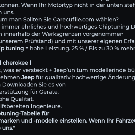
n können. Wenn Ihr Motortyp nicht in der unten st
n uns.
m man Sollten Sie Carecufile.com wählen?
ür immer ehrliches und hochwertiges Chiptuning 
den innerhalb der Werksgrenzen vorgenommen
f unserem Prüfstand) und mit unserer eigenen Erf
ip tuning
= hohe Leistung. 25 % / Bis zu 30 % meh
 cherokee l
st, was er versteckt + Jeep’un tüm modellerinde
ernehmen
Jeep
für qualitativ hochwertige Änderung
m
Downloaden Sie es von
erstützung für Geräte.
ohe Qualität.
ilfsbereiten Ingenieure.
tuning-Tabelle für
arken und -modelle einstellen. Wenn Ihr Fahrzeu
 uns."