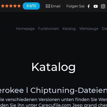
9.9/10
Email
Folgen Sie:
Homepage
Funktioniert
Katalog
Werkzeuge
Di
Katalog
rokee l Chiptuning-Dateien
die verschiedenen Versionen unten finden Sie Wen
den Sie ihn unter Carecufile.com Jeep grand che