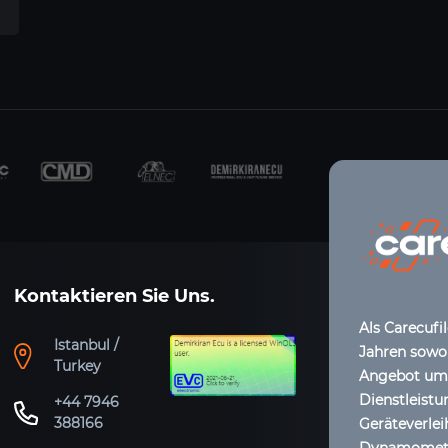
Kontaktieren Sie Uns.
Als Carecufi
Istanbul /
Jahren sowoh
Turkey
Angebot umfa
Dienstleistu
+44 7946
388166
Geräteverle
Dynamometer