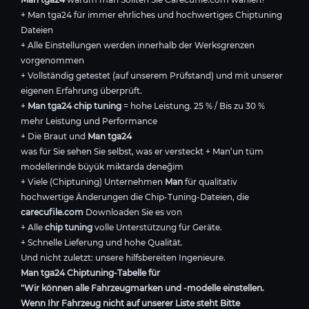
+ Man tga24 für immer ehrliches und hochwertiges Chiptuning
Dateien
+ Alle Einstellungen werden innerhalb der Werksgrenzen
vorgenommen
+ Vollständig getestet (auf unserem Prüfstand) und mit unserer
eigenen Erfahrung überprüft.
+
Man tga24 chip tuning
= hohe Leistung. 25 % / Bis zu 30 %
mehr Leistung und Performance
+ Die Braut und
Man tga24
was für Sie sehen Sie selbst, was er versteckt + Man’un tüm
modellerinde büyük miktarda deneğim
+ Viele (Chiptuning) Unternehmen
Man
für qualitativ
hochwertige Änderungen die Chip-Tuning-Dateien, die
carecufile.com
Downloaden Sie es von
+ Alle
chip tuning
volle Unterstützung für Geräte.
+ Schnelle Lieferung und hohe Qualität.
Und nicht zuletzt: unsere hilfsbereiten Ingenieure.
Man tga24 Chiptuning-Tabelle für
"Wir können alle Fahrzeugmarken und -modelle einstellen.
Wenn Ihr Fahrzeug nicht auf unserer Liste steht Bitte