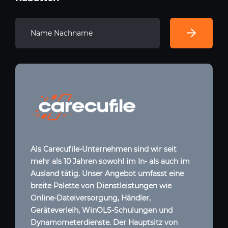
Als Carecufile-Unternehmen sind wir seit
mehr als 10 Jahren sowohl im In- als auch im
Ausland tätig. Unser Angebot umfasst eine
breite Palette von Dienstleistungen wie
Online-Dateiversorgung, Händler,
Geräteverleih, WinOLS-Schulungen und
Dynamometerdienste. Der Hauptsitz von