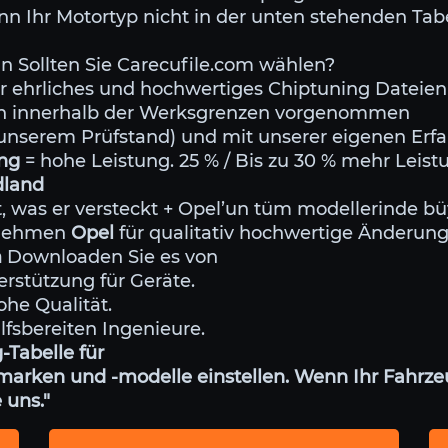
nn Ihr Motortyp nicht in der unten stehenden Tabe
Sollten Sie Carecufile.com wählen?
r ehrliches und hochwertiges Chiptuning Dateien
den innerhalb der Werksgrenzen vorgenommen
f unserem Prüfstand) und mit unserer eigenen Erf
ing
= hohe Leistung. 25 % / Bis zu 30 % mehr Lei
dland
st, was er versteckt + Opel’un tüm modellerinde
ernehmen
Opel
für qualitativ hochwertige Änderung
m
Downloaden Sie es von
erstützung für Geräte.
ohe Qualität.
ilfsbereiten Ingenieure.
Tabelle für
arken und -modelle einstellen. Wenn Ihr Fahrzeu
 uns."