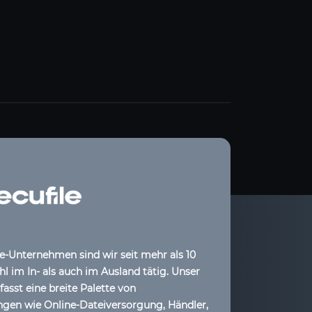
le-Unternehmen sind wir seit mehr als 10
l im In- als auch im Ausland tätig. Unser
sst eine breite Palette von
ngen wie Online-Dateiversorgung, Händler,