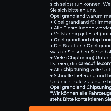
sich selbst tun können. We
Sie sich bitte an uns.
Opel grandland
warum man 
+ Opel grandland für imme
+ Alle Einstellungen wer
+ Vollständig getestet (au
+
Opel grandland chip tun
+ Die Braut und
Opel gran
was für Sie sehen Sie selb
+ Viele (Chiptuning) Unt
Dateien, die
carecufile.co
+ Alle
chip tuning
volle Unt
+ Schnelle Lieferung und h
Und nicht zuletzt: unsere h
Opel grandland Chiptuning-
"Wir können alle Fahrzeugm
steht Bitte kontaktieren Sie