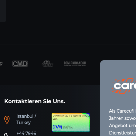
Kontaktieren Sie Uns.
Als Carecufi
Istanbul /
Jahren sowoh
Turkey
Angebot umfa
Dienstleistu
+44 7946