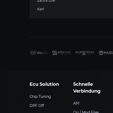
Zafira Life
Karl
Ecu Solution
Schnelle
Verbindung
Chip Tuning
API
DPF Off
Ori / Mod Files