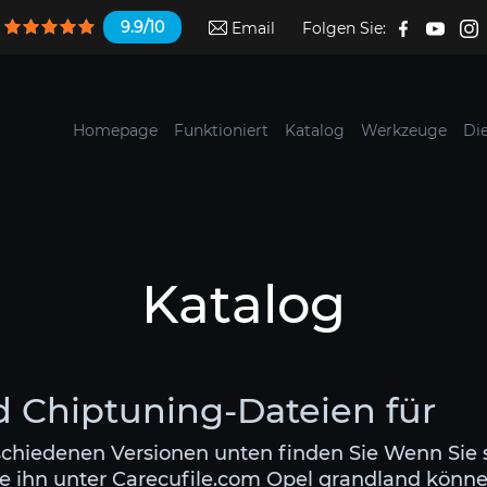
9.9/10
Email
Folgen Sie:
Homepage
Funktioniert
Katalog
Werkzeuge
Di
Katalog
 Chiptuning-Dateien für
schiedenen Versionen unten finden Sie Wenn Sie 
e ihn unter Carecufile.com Opel grandland können