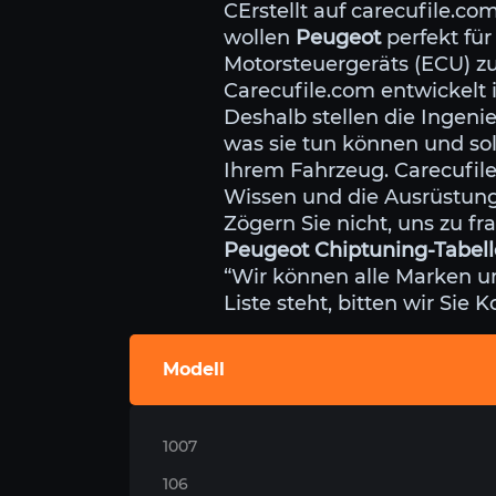
CErstellt auf carecufile.co
wollen
Peugeot
perfekt für
Motorsteuergeräts (ECU) z
Carecufile.com entwickelt 
Deshalb stellen die Ingeni
was sie tun können und so
Ihrem Fahrzeug. Carecufi
Wissen und die Ausrüstung,
Zögern Sie nicht, uns zu f
Peugeot Chiptuning-Tabell
“Wir können alle Marken u
Liste steht, bitten wir Sie 
Modell
1007
106