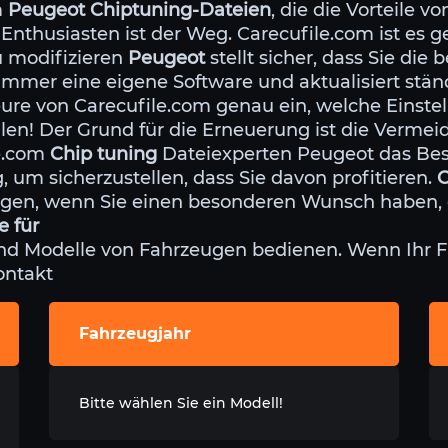
m
Peugeot Chiptuning-Dateien
, die die Vorteile 
 Enthusiasten ist der Weg. Carecufile.com ist es 
u modifizieren
Peugeot
stellt sicher, dass Sie die 
immer eine eigene Software und aktualisiert stän
eure von Carecufile.com genau ein, welche Einste
llen! Der Grund für die Erneuerung ist die Verme
le.com
Chip tuning
Dateiexperten Peugeot das Best
 um sicherzustellen, dass Sie davon profitieren.
C
ragen, wenn Sie einen besonderen Wunsch haben, de
e für
nd Modelle von Fahrzeugen bedienen. Wenn Ihr F
Kontakt
Fahrzeugjahr
Bitte wählen Sie ein Modell!