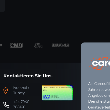
Kontaktieren Sie Uns.
Als Carecufi
Istanbul /
Jahren sowoh
Turkey
Angebot umfa
Dienstleistu
+44 7946
388166
Geräteverle