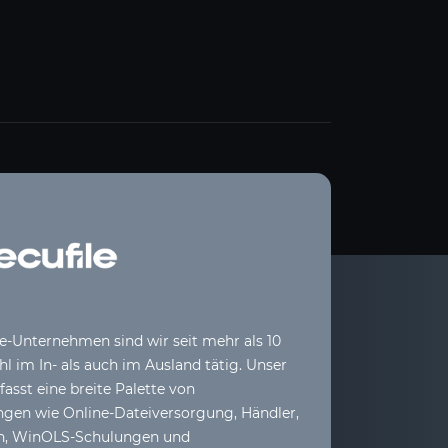
le-Unternehmen sind wir seit mehr als 10
l im In- als auch im Ausland tätig. Unser
sst eine breite Palette von
ngen wie Online-Dateiversorgung, Händler,
ih, WinOLS-Schulungen und