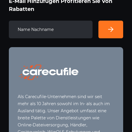
E-Mail Hinzufügen Profitieren Sie Von
Rabatten
Als Carecufile-Unternehmen sind wir seit
mehr als 10 Jahren sowohl im In- als auch im
Ausland tätig. Unser Angebot umfasst eine
breite Palette von Dienstleistungen wie
Online-Dateiversorgung, Händler,
Geräteverleih, WinOLS-Schulungen und