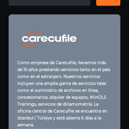
Como empresa de Carecufile, llevamos más
de 10 años prestando servicios tanto en el país
como en el extranjero. Nuestros servicios
incluyen una amplia gama de servicios tales
como el suministro de archivos en línea,
concesionarios, alquiler de equipos, WinOLS
Trainings, servicios de dinamometría. La
oficina central de Carecufile se encuentra en
Istanbul / Türkiye y está abierta 6 días a la
semana.