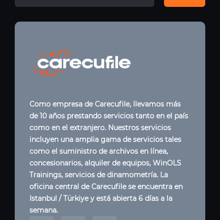
Como empresa de Carecufile, llevamos más
de 10 años prestando servicios tanto en el país
como en el extranjero. Nuestros servicios
incluyen una amplia gama de servicios tales
como el suministro de archivos en línea,
concesionarios, alquiler de equipos, WinOLS
Trainings, servicios de dinamometría. La
oficina central de Carecufile se encuentra en
Istanbul / Türkiye y está abierta 6 días a la
semana.