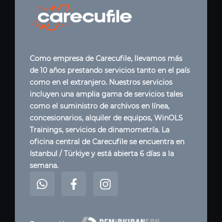
Como empresa de Carecufile, llevamos más
de 10 años prestando servicios tanto en el país
como en el extranjero. Nuestros servicios
incluyen una amplia gama de servicios tales
como el suministro de archivos en línea,
concesionarios, alquiler de equipos, WinOLS
Trainings, servicios de dinamometría. La
oficina central de Carecufile se encuentra en
Istanbul / Türkiye y está abierta 6 días a la
semana.