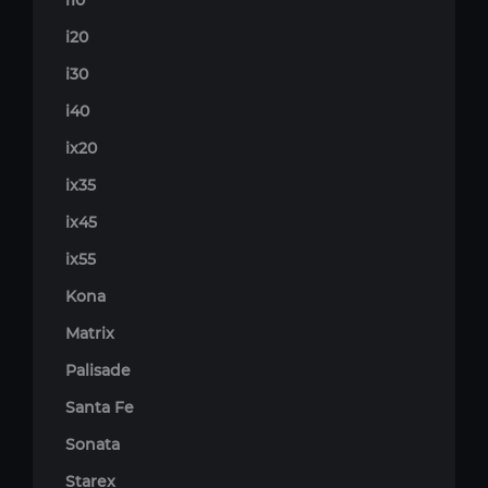
i10
i20
i30
i40
ix20
ix35
ix45
ix55
Kona
Matrix
Palisade
Santa Fe
Sonata
Starex