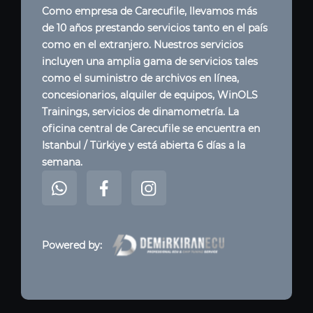
Como empresa de Carecufile, llevamos más
de 10 años prestando servicios tanto en el país
como en el extranjero. Nuestros servicios
incluyen una amplia gama de servicios tales
como el suministro de archivos en línea,
concesionarios, alquiler de equipos, WinOLS
Trainings, servicios de dinamometría. La
oficina central de Carecufile se encuentra en
Istanbul / Türkiye y está abierta 6 días a la
semana.
Powered by: