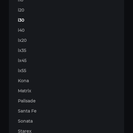
i10
i20
i30
i40
ix20
ix35
ix45
ix55
Kona
Matrix
Palisade
Santa Fe
Sonata
Starex