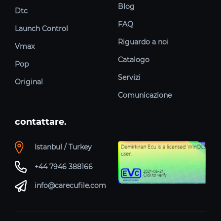
Blog
Dtc
FAQ
Launch Control
Riguardo a noi
Vmax
Catalogo
Pop
Servizi
Original
Comunicazione
contattare.
Istanbul / Turkey
+44 7946 388166
info@carecufile.com