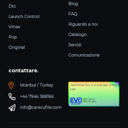
Blog
Dtc
FAQ
Launch Control
Riguardo a noi
Vmax
Catalogo
Pop
Servizi
Original
Comunicazione
contattare.
Istanbul / Turkey
+44 7946 388166
info@carecufile.com