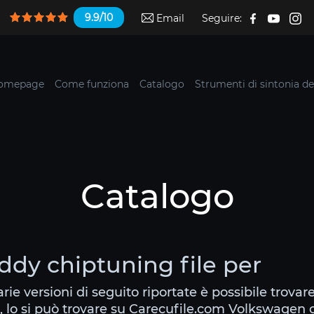
9.9/10
Email
Seguire:
omepage
Come funziona
Catalogo
Strumenti di sintonia de
Catalogo
dy chiptuning file per
arie versioni di seguito riportate è possibile trova
, lo si può trovare su Carecufile.com Volkswagen 