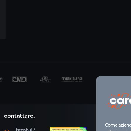
contattare.
Come azienda
Istanbul /