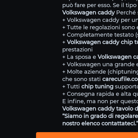
può fare per esso. Se il tip
Volkswagen caddy
Perché s
+ Volkswagen caddy per un 
+ Tutte le regolazioni sono e
+ Completamente testato (s
+
Volkswagen caddy chip 
prestazioni
+ La sposa e
Volkswagen c
+ Volkswagen una grande es
+ Molte aziende (chiptunin
che sono stati
carecufile.c
+ Tutti
chip tuning
supporto
+ Consegna rapida e alta qu
E infine, ma non per questo
Volkswagen caddy tavolo d
“Siamo in grado di regolare 
nostro elenco contattateci.