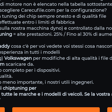
o di motore non è elencato nella tabella sottostante
cegliere Carecufile.com per la configurazione?
tuning dei chip sempre onesto e di qualità file
ffettuate entro i limiti di fabbrica
ulla nostra macchina dyno) e controllato dalla no
tuning
= alte prestazioni. 25% / Fino al 30% di aum
addy
cosa c'è per voi vedete voi stessi cosa nasco
perienza in tutti i modelli
g)
Volkswagen
per modifiche di alta qualità i file 
om
scaricare da.
 completo per i dispositivi.
alità.
 meno importante, i nostri utili ingegneri.
i chiptuning per
tutte le marche e i modelli di veicoli. Se la vostr
”