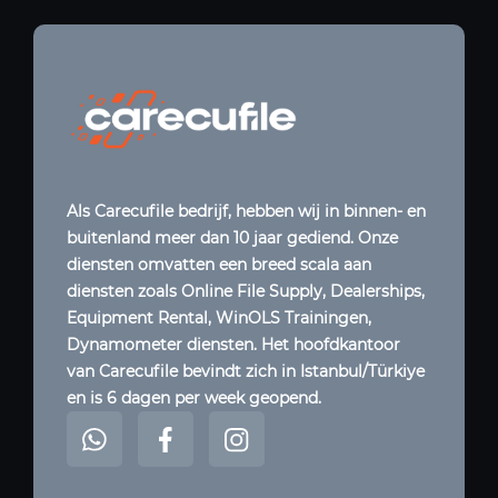
Als Carecufile bedrijf, hebben wij in binnen- en
buitenland meer dan 10 jaar gediend. Onze
diensten omvatten een breed scala aan
diensten zoals Online File Supply, Dealerships,
Equipment Rental, WinOLS Trainingen,
Dynamometer diensten. Het hoofdkantoor
van Carecufile bevindt zich in Istanbul/Türkiye
en is 6 dagen per week geopend.